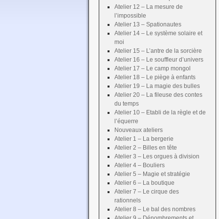
Atelier 12 – La mesure de
l’impossible
Atelier 13 – Spationautes
Atelier 14 – Le système solaire et
moi
Atelier 15 – L’antre de la sorcière
Atelier 16 – Le souffleur d’univers
Atelier 17 – Le camp mongol
Atelier 18 – Le piège à enfants
Atelier 19 – La magie des bulles
Atelier 20 – La fileuse des contes
du temps
Atelier 10 – Etabli de la règle et de
l’équerre
Nouveaux ateliers
Atelier 1 – La bergerie
Atelier 2 – Billes en tête
Atelier 3 – Les orgues à division
Atelier 4 – Bouliers
Atelier 5 – Magie et stratégie
Atelier 6 – La boutique
Atelier 7 – Le cirque des
rationnels
Atelier 8 – Le bal des nombres
Atelier 9 – Dénombrements et