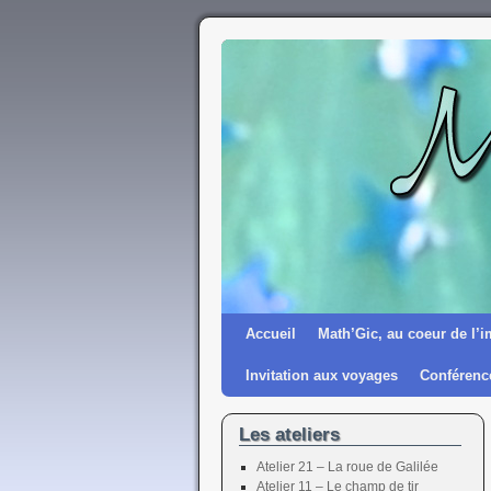
Accueil
Math’Gic, au coeur de l’i
Invitation aux voyages
Conférenc
Les ateliers
Atelier 21 – La roue de Galilée
Atelier 11 – Le champ de tir