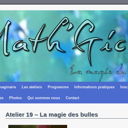
maginaire
Les ateliers
Programme
Informations pratiques
Insc
es
Photos
Qui sommes nous
Contact
Atelier 19 – La magie des bulles