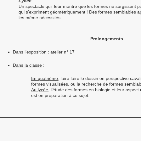
Lycée
Un spectacle qui leur montre que les formes ne surgissent p
qui s’expriment géométriquement ! Des formes semblables ap
les même nécessités.
Prolongements
Dans l’exposition
: atelier n° 17
Dans la classe
:
En quatrième
, faire faire le dessin en perspective cav
formes visualisées, ou la recherche de formes semblab
Au lycée
, l’étude des formes en biologie et leur aspe
est en préparation à ce sujet.