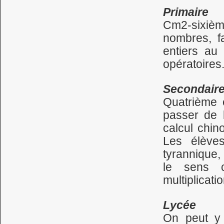
Primaire
Cm2-sixième
nombres, fa
entiers au 
opératoires
Secondair
Quatrième 
passer de l
calcul chin
Les élèves
tyrannique, 
le sens c
multiplicati
Lycée
On peut y 